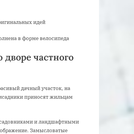
лнена в форме велосипеда
 дворе частного
асивый дачный участок, на
лисадники приносят жильцам
 садовниками и ландшафтными
оображение. Замысловатые