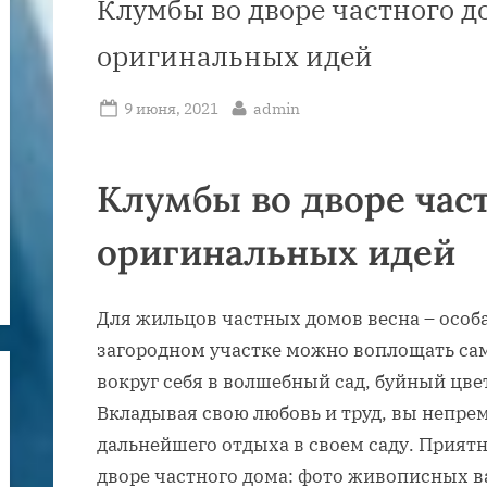
Клумбы во дворе частного д
оригинальных идей
Posted
By
9 июня, 2021
admin
on
Клумбы во дворе част
оригинальных идей
Для жильцов частных домов весна – особа
загородном участке можно воплощать са
вокруг себя в волшебный сад, буйный цв
Вкладывая свою любовь и труд, вы непре
дальнейшего отдыха в своем саду. Приятн
дворе частного дома: фото живописных в