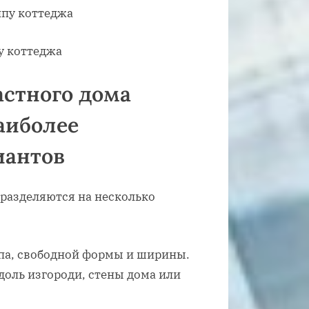
у коттеджа
астного дома
аиболее
иантов
 разделяются на несколько
па, свободной формы и ширины.
доль изгороди, стены дома или