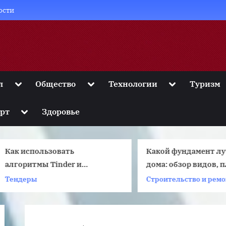
ости
Toggle
Toggle
Toggle
л
Общество
Технологии
Туризм
sub-
sub-
sub-
menu
menu
menu
Toggle
рт
Здоровье
sub-
menu
Как использовать
Какой фундамент лучш
лгоритмы Tinder и
дома: обзор видов, пл
повысить шансы на удачное
минусы каждого
Тендеры
Строительство и ремонт
знакомство