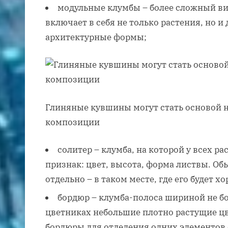
модульные клумбы – более сложный в
включает в себя не только растения, но 
архитектурные формы;
Глиняные кувшины могут стать основой 
композиции
солитер – клумба, на которой у всех р
признак: цвет, высота, форма листвы. О
отдельно – в таком месте, где его будет х
бордюр – клумба-полоса шириной не бо
цветниках небольшие плотно растущие ц
бордюры для отделения одних элементов 