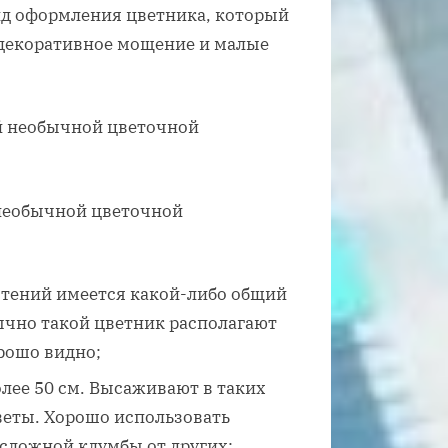
ид оформления цветника, который
и декоративное мощение и малые
необычной цветочной
астений имеется какой-либо общий
бычно такой цветник располагают
орошо видно;
лее 50 см. Высаживают в таких
веты. Хорошо использовать
сложной клумбы от других;