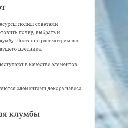
от
ресурсы полны советами
отовить почву, выбрать и
лумбу. Поэтапно рассмотрим все
дущего цветника.
ляются элементами декора навеса,
для клумбы