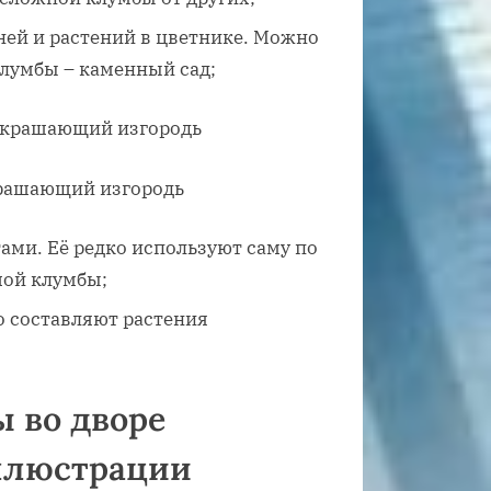
ней и растений в цветнике. Можно
клумбы – каменный сад;
крашающий изгородь
тами. Её редко используют саму по
шой клумбы;
о составляют растения
 во дворе
иллюстрации