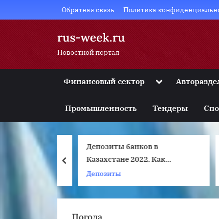
Skip
Обратная связь
Политика конфиденциальн
to
content
rus-week.ru
Новостной портал
Toggle
Финансовый сектор
Авторазде
sub-
Toggle
menu
sub-
Промышленность
Тендеры
Спо
menu
Toggle
sub-
menu
усский
Депозиты банков в
Toggle
sub-
Казахстане 2022. Как
а
prev
menu
выбрать выгодный
й фонд
Депозиты
Toggle
sub-
депозит?
menu
Погода