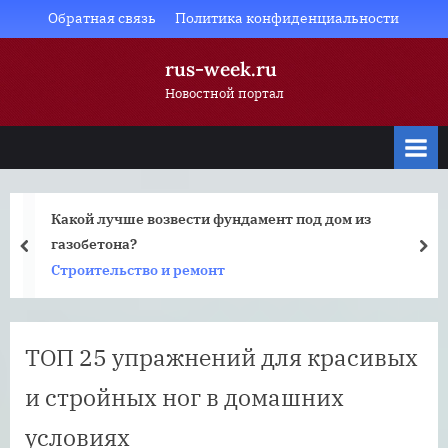
Skip
Обратная связь
Политика конфиденциальности
to
rus-week.ru
content
Новостной портал
Какой лучше возвести фундамент под дом из
газобетона?
prev
nex
Строительство и ремонт
ТОП 25 упражнений для красивых
и стройных ног в домашних
условиях