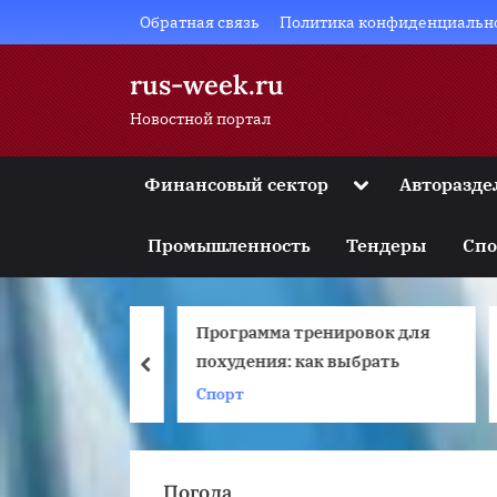
Skip
Обратная связь
Политика конфиденциальн
to
content
rus-week.ru
Новостной портал
Toggle
Финансовый сектор
Авторазде
sub-
Toggle
menu
sub-
Промышленность
Тендеры
Спо
menu
Toggle
sub-
menu
x Goiler
Программа тренировок для
И
Toggle
sub-
)
похудения: как выбрать
г
prev
menu
с
ex
Спорт
Toggle
sub-
menu
Погода