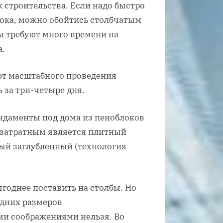
 строительства. Если надо быстро
лока, можно обойтись столбчатым
 требуют много времени на
а.
ют масштабного проведения
 за три-четыре дня.
ндаменты под дома из пеноблоков
 затратным является плитный
ый заглубленный (технология
годнее поставить на столбы. Но
едних размеров
ми соображениями нельзя. Во