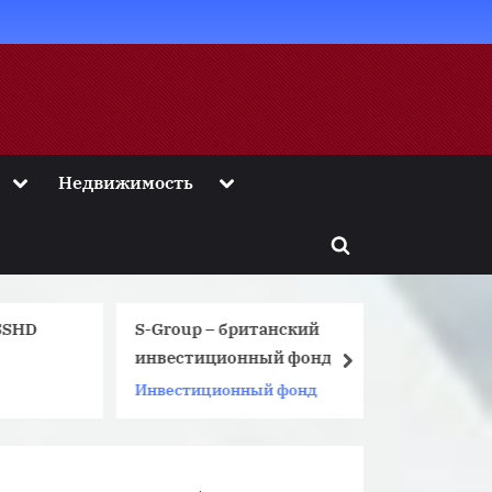
Toggle
Toggle
Недвижимость
sub-
sub-
menu
menu
Toggle
search
form
HD
S-Group – британский
Ваз 211
инвестиционный фонд
ремней 
next
Инвестиционный фонд
Автораз