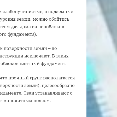
и слабопучинистые, а подземные
 уровня земли, можно обойтись
том для дома из пеноблоков
ого фундамента).
к поверхности земли – до
нструкции исключают. В таких
еноблоков плитный фундамент.
 что прочный грунт располагается
оверхности земли), целесообразно
ундаменте. Сваи устанавливают с
ают монолитным поясом.