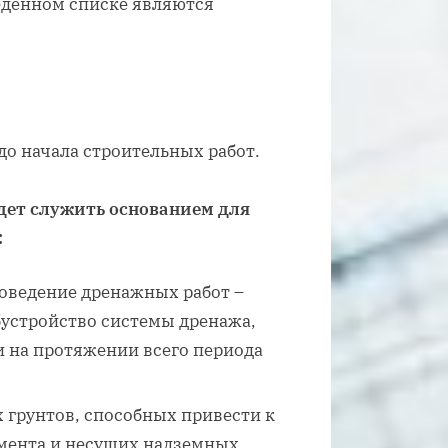
денном списке являются
до начала строительных работ.
дет служить основанием для
:
роведение дренажных работ –
бустройство системы дренажа,
и на протяжении всего периода
 грунтов, способных привести к
мента и несущих надземных