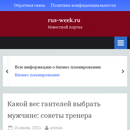
Skip
Обратная связь
Политика конфиденциальности
to
rus-week.ru
content
Новостной портал
Всю информацию о бизнес планировании
prev
nex
Бизнес планирование
Какой вес гантелей выбрать
мужчине: советы тренера
Posted
By
16 июля, 2021
admin