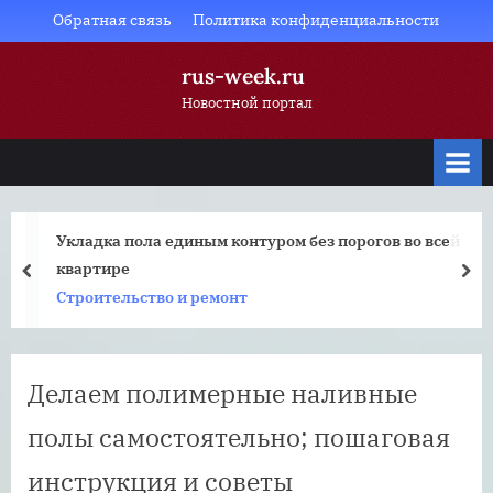
Skip
Обратная связь
Политика конфиденциальности
to
rus-week.ru
content
Новостной портал
Укладка пола единым контуром без порогов во всей
квартире
prev
nex
Строительство и ремонт
Делаем полимерные наливные
полы самостоятельно; пошаговая
инструкция и советы