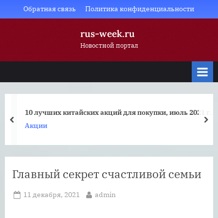
Skip
Обратная связь
Политика конфиденциальности
to
rus-week.ru
content
Новостной портал
10 лучших китайских акций для покупки, июль 2021 г.
prev
nex
Акции
Главный секрет счастливой семьи
Posted
By
11 декабря, 2021
admin
on