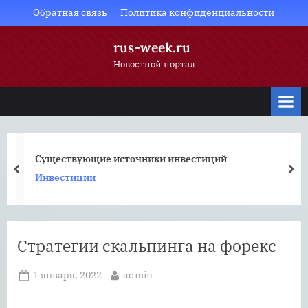
Skip
Обратная связь
Политика конфиденциальности
to
rus-week.ru
content
Новостной портал
Существующие источники инвестиций
prev
nex
Инвестиции
Стратегии скальпинга на форекс
Posted
By
1 января, 2022
admin
on