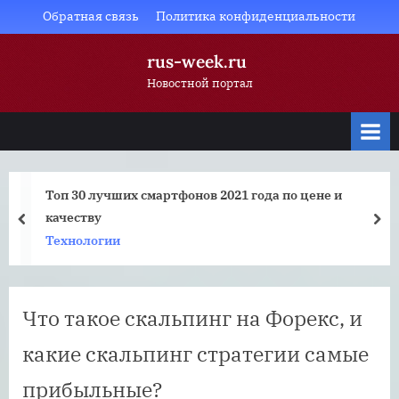
Skip
Обратная связь
Политика конфиденциальности
to
rus-week.ru
content
Новостной портал
Топ 30 лучших смартфонов 2021 года по цене и
качеству
prev
nex
Технологии
Что такое скальпинг на Форекс, и
какие скальпинг стратегии самые
прибыльные?