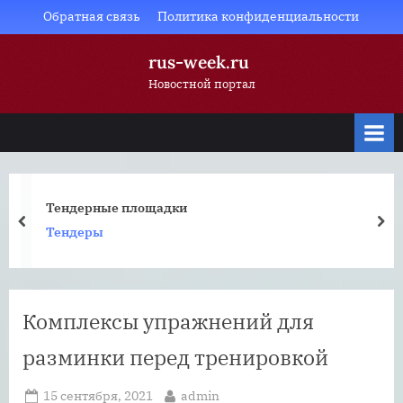
Skip
Обратная связь
Политика конфиденциальности
to
rus-week.ru
content
Новостной портал
Тендерные площадки
prev
nex
Тендеры
Комплексы упражнений для
разминки перед тренировкой
Posted
By
15 сентября, 2021
admin