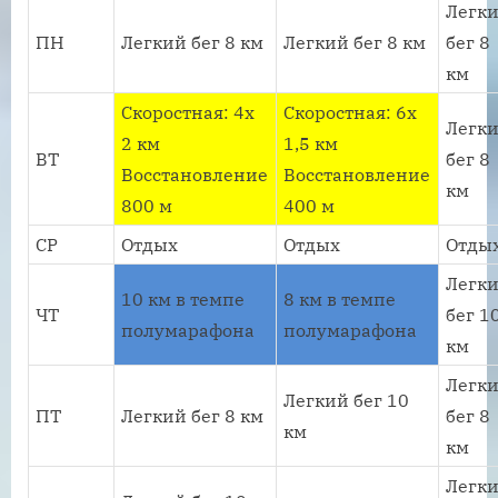
Легк
ПН
Легкий бег 8 км
Легкий бег 8 км
бег 8
км
Скоростная: 4х
Скоростная: 6х
Легк
2 км
1,5 км
ВТ
бег 8
Восстановление
Восстановление
км
800 м
400 м
СР
Отдых
Отдых
Отды
Легк
10 км в темпе
8 км в темпе
ЧТ
бег 1
полумарафона
полумарафона
км
Легк
Легкий бег 10
ПТ
Легкий бег 8 км
бег 8
км
км
Легк