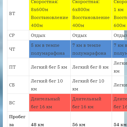
Скоростная:
Скоростная:
Скоро
8х600м
6х800м
1 км
ВТ
Восстановление
Восстановление
Восс
400м
400м
600м
СР
Отдых
Отдых
Отды
5 км в темпе
7 км в темпе
7 км 
ЧТ
полумарафона
полумарафона
полу
Легки
ПТ
Легкий бег 5 км
Легкий бег 8 км
км
Легкий бег 10
Легкий бег 10
СБ
Легки
км
км
Длительный
Длительный
Длит
ВС
бег 16 км
бег 16 км
бег 1
Пробег
за
48 км
56 км
54 км