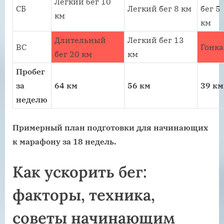
Легкий бег 10
СБ
Легкий бег 8 км
бег 5
км
км
Длительный
Легкий бег 13
ВС
Гонка
бег 20 км
км
Пробег
за
64 км
56 км
39 км
неделю
Примерный план подготовки для начинающих
к марафону за 18 недель.
Как ускорить бег:
факторы, техника,
советы начинающим