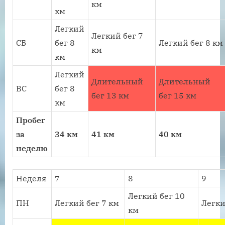
км
км
Легкий
Легкий бег 7
СБ
бег 8
Легкий бег 8 км
км
км
Легкий
Длительный
Длительный
ВС
бег 8
бег 13 км
бег 15 км
км
Пробег
за
34 км
41 км
40 км
неделю
Неделя
7
8
9
Легкий бег 10
ПН
Легкий бег 7 км
Легки
км