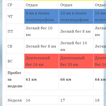
СР
Отдых
Отдых
Отды
8 км в темпе
10 км в темпе
10 км
ЧТ
полумарафона
полумарафона
полу
Легкий бег 10
Легки
ПТ
Легкий бег 8 км
км
км
Легкий бег 10
СБ
Легкий бег 8 км
Легки
км
Длительный
Длительный
Длит
ВС
бег 16 км
бег 20 км
бег 1
Пробег
за
61 км
66 км
64 км
неделю
Неделя
16
17
18