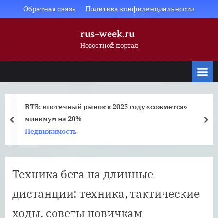
Skip
Обратная связь
Политика конфиденциальности
to
rus-week.ru
content
Новостной портал
ВТБ: ипотечный рынок в 2025 году «сожмется»
минимум на 20%
prev
nex
Недвижимость
Техника бега на длинные
дистанции: техника, тактические
ходы, советы новичкам