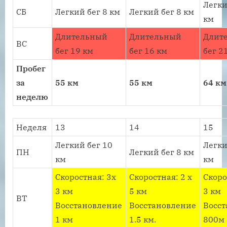
Легки
СБ
Легкий бег 8 км
Легкий бег 8 км
км
Длительный
Длительный
Длит
ВС
бег 19 км
бег 16 км
бег 2
Пробег
за
55 км
55 км
64 км
неделю
Неделя
13
14
15
Легкий бег 10
Легки
ПН
Легкий бег 8 км
км
км
Скоростная: 3х
Скоростная: 2 х
Скоро
3 км
5 км
3 км
ВТ
Восстановление
Восстановление
Восс
1 км
1.5 км.
800м