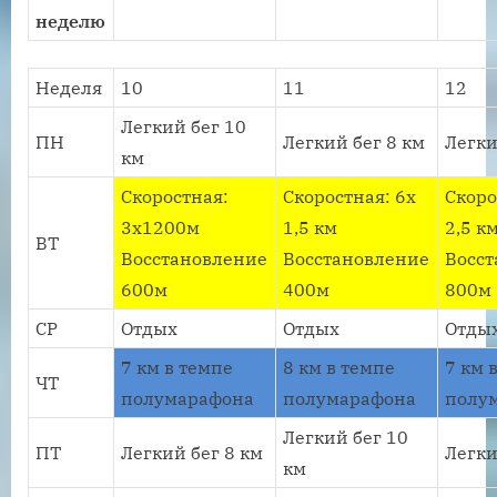
неделю
Неделя
10
11
12
Легкий бег 10
ПН
Легкий бег 8 км
Легки
км
Скоростная:
Скоростная: 6х
Скоро
3х1200м
1,5 км
2,5 к
ВТ
Восстановление
Восстановление
Восс
600м
400м
800м
СР
Отдых
Отдых
Отды
7 км в темпе
8 км в темпе
7 км 
ЧТ
полумарафона
полумарафона
полу
Легкий бег 10
ПТ
Легкий бег 8 км
Легки
км