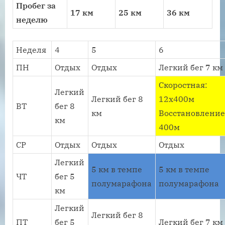
Пробег за
17 км
25 км
36 км
неделю
Неделя
4
5
6
ПН
Отдых
Отдых
Легкий бег 7 км
Скоростная:
Легкий
Легкий бег 8
12х400м
ВТ
бег 8
км
Восстановлени
км
400м
СР
Отдых
Отдых
Отдых
Легкий
5 км в темпе
5 км в темпе
ЧТ
бег 5
полумарафона
полумарафона
км
Легкий
Легкий бег 8
ПТ
бег 5
Легкий бег 7 км