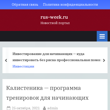
Skip
Обратная связь
Политика конфиденциальности
to
rus-week.ru
content
Новостной портал
Инвестирование для начинающих — куда
инвестировать без риска профессиональная помощь
prev
nex
начинающим инвесторам
Инвестиции
Калистеника — программа
тренировок для начинающих
Posted
By
25 октября, 2021
admin