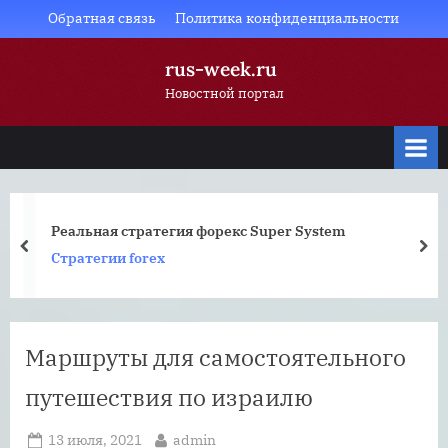
Skip
Обратная связь
Политика конфиденциальности
to
rus-week.ru
content
Новостной портал
Реальная стратегия форекс Super System
prev
nex
Стратегии forex
Маршруты для самостоятельного
путешествия по израилю
Posted
By
13 июля, 2021
admin