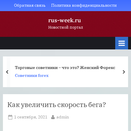
Skip
Обратная связь
Политика конфиденциальности
to
rus-week.ru
content
Новостной портал
Торговые советники – что это? Женский Форекс
prev
nex
Советники forex
Как увеличить скорость бега?
Posted
By
1 сентября, 2021
admin
on