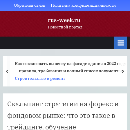
Skip
Обратная связь
Политика конфиденциальности
to
rus-week.ru
content
Новостной портал
Как согласовать вывеску на фасаде здания в 2022 году
— правила, требования и полный список документов
prev
nex
Строительство и ремонт
Скальпинг стратегии на форекс и
фондовом рынке: что это такое в
трейдинге, обучение