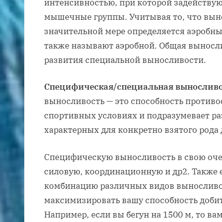
интенсивностью, при которой задействую
мышечные группы. Учитывая то, что выно
значительной мере определяется аэробн
также называют аэробной. Общая выносли
развития специальной выносливости.
Специфическая/специальная выносливо
выносливость — это способность противо
спортивных условиях и подразумевает ра
характерных для конкретно взятого рода 
Специфическую выносливость в свою оче
силовую, координационную и др2. Также 
комбинацию различных видов выносливо
максимизировать вашу способность добит
Например, если вы бегун на 1500 м, то ва