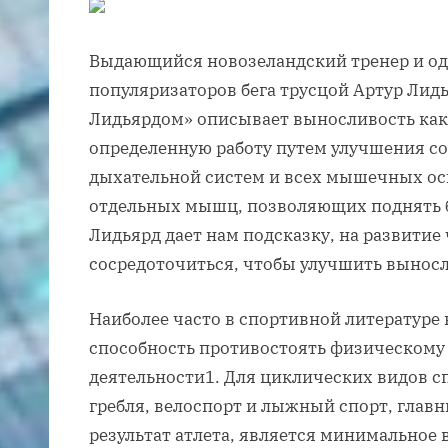
Выдающийся новозеландский тренер и од
популяризаторов бега трусцой Артур Лидья
Лидьярдом» описывает выносливость как
определенную работу путем улучшения со
дыхательной систем и всех мышечных осн
отдельных мышц, позволяющих поднять б
Лидьярд дает нам подсказку, на развитие 
сосредоточиться, чтобы улучшить выносл
Наиболее часто в спортивной литературе
способность противостоять физическому
деятельности1. Для циклических видов спо
гребля, велоспорт и лыжный спорт, гла
результат атлета, является минимальное в