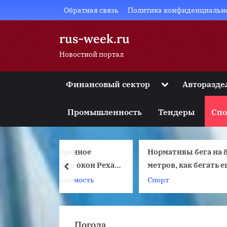
Skip
Обратная связь
Политика конфиденциальн
to
content
rus-week.ru
Новостной портал
Toggle
Финансовый сектор
Авторазде
sub-
Toggle
menu
sub-
Промышленность
Тендеры
Спо
menu
Toggle
sub-
menu
ренное
Нормативы бега на 800
Toggle
sub-
во окон Рехау
метров, как бегать еще
prev
menu
ообразие их
быстрее
жимость
Спорт
А
Toggle
sub-
тимента
menu
Погода