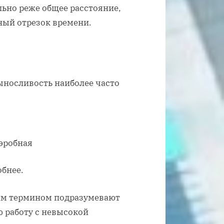
ьно реже общее расстояние,
ный отрезок времени.
ыносливость наиболее часто
эробная
бнее.
им термином подразумевают
 работу с невысокой