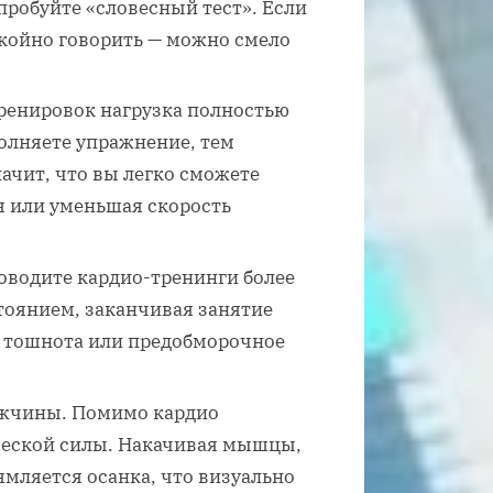
пробуйте «словесный тест». Если
койно говорить — можно смело
ренировок нагрузка полностью
полняете упражнение, тем
ачит, что вы легко сможете
я или уменьшая скорость
роводите кардио-тренинги более
тоянием, заканчивая занятие
ь, тошнота или предобморочное
ужчины. Помимо кардио
ческой силы. Накачивая мышцы,
ямляется осанка, что визуально