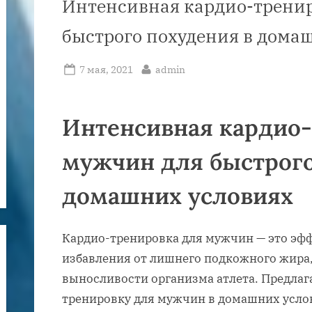
Интенсивная кардио-тренир
быстрого похудения в дома
Posted
By
7 мая, 2021
admin
on
Интенсивная кардио-
мужчин для быстрого
домашних условиях
Кардио-тренировка для мужчин — это эф
избавления от лишнего подкожного жира,
выносливости организма атлета. Предлаг
тренировку для мужчин в домашних усло