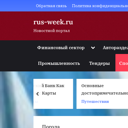
Skip
Обратная связь
Политика конфиденциальн
to
content
rus-week.ru
Новостной портал
Toggle
Финансовый сектор
Авторазде
sub-
Toggle
menu
sub-
Промышленность
Тендеры
Спо
menu
Toggle
sub-
menu
кий Банк Как
Основные
Toggle
sub-
анс Карты
достопримечательности
prev
menu
Дубая на фото
ты
Путешествия
Toggle
sub-
menu
Погода