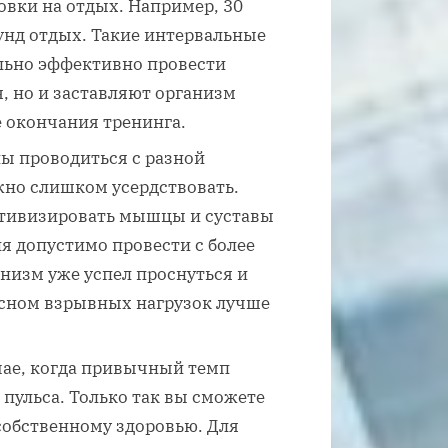
овки на отдых. Например, 30
унд отдых. Такие интервальные
льно эффективно провести
, но и заставляют организм
е окончания тренинга.
ы проводиться с разной
жно слишком усердствовать.
ктивизировать мышцы и суставы
ня допустимо провести с более
низм уже успел проснуться и
д сном взрывных нагрузок лучше
чае, когда привычный темп
пульса. Только так вы сможете
собственному здоровью. Для