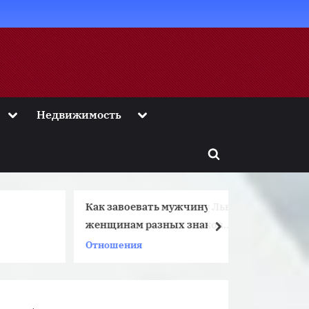
Toggle
Toggle
Недвижимость
sub-
sub-
menu
menu
Toggle
search
form
Как завоевать мужчину Льва
женщинам разных знаков
next
Зодиака?
Отношения