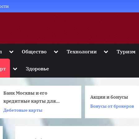
ости
Toggle
Toggle
Toggle
л
Общество
Технологии
Туризм
sub-
sub-
sub-
menu
menu
menu
Toggle
рт
Здоровье
sub-
menu
анк Москвы и его
Акции и бонусы
кредитные карты для
Бонусы от брокеров
частных клиентов
ебетовые карты