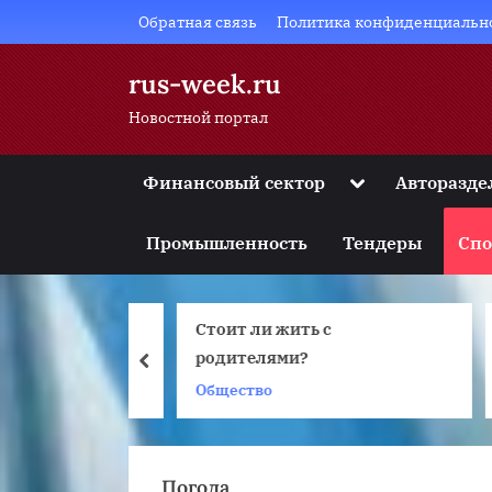
Skip
Обратная связь
Политика конфиденциальн
to
content
rus-week.ru
Новостной портал
Toggle
Финансовый сектор
Авторазде
sub-
Toggle
menu
sub-
Промышленность
Тендеры
Спо
menu
Toggle
sub-
menu
а, правила и
Стоит ли жить с
Б
Toggle
sub-
жнений
родителями?
prev
menu
Общество
Д
Toggle
sub-
menu
Погода