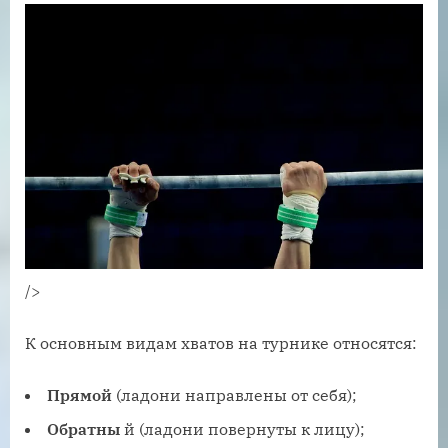
/>
К основным видам хватов на турнике относятся:
Прямой
(ладони направлены от себя);
Обратны
й (ладони повернуты к лицу);