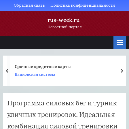
Skip
Обратная связь
Политика конфиденциальности
to
rus-week.ru
content
Новостной портал
Срочные кредитные карты
prev
nex
Банковская система
Программа силовых бег и турник
уличных тренировок. Идеальная
комбинация силовой тренировки