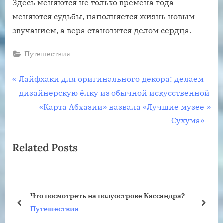
Здесь меняются не только времена года —
меняются судьбы, наполняется жизнь новым
звучанием, а вера становится делом сердца.
Путешествия
Навигация
P
Лайфхаки для оригинального декора: делаем
r
дизайнерскую ёлку из обычной искусственной
по
e
N
«Карта Абхазии» назвала «Лучшие музее
записям
v
e
Сухума»
i
x
Related Posts
o
t
u
P
s
o
P
s
Что посмотреть на полуострове Кассандра?
o
t
prev
next
Путешествия
s
: