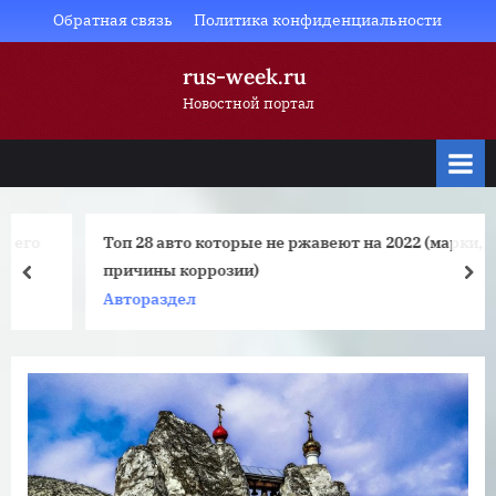
Skip
Обратная связь
Политика конфиденциальности
to
rus-week.ru
content
Новостной портал
Топ 28 авто которые не ржавеют на 2022 (марки,
причины коррозии)
prev
nex
Автораздел