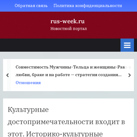
Skip
Обратная связь
Политика конфиденциальности
to
rus-week.ru
content
Новостной портал
Совместимость Мужчины-Тельца и женщины-Рака в
любви, браке и на работе — стратегия создания
prev
nex
гармоничного партнерства
Отношения
Культурные
достопримечательности входит в
этот. Историко-культурные