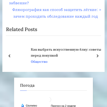
r
забвение?
по
e
N
Флюорография как способ защитить лёгкие:
записям
v
e
зачем проходить обследование каждый год
i
x
Related Posts
o
t
u
P
s
o
Как выбрать искусственную ёлку: советы
P
s
перед покупкой
o
t
prev
next
Общество
s
:
t
:
Погода