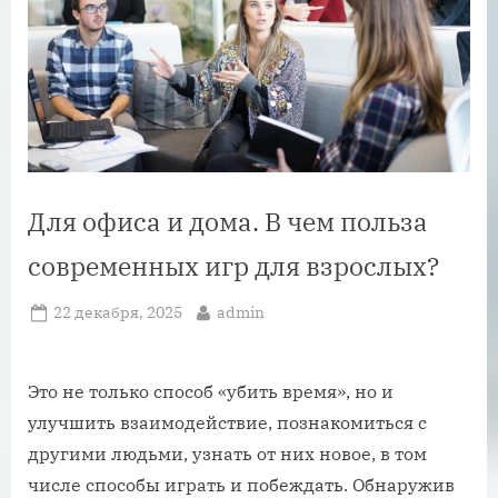
Для офиса и дома. В чем польза
cовременных игр для взрослых?
Posted
By
22 декабря, 2025
admin
on
Это не только способ «убить время», но и
улучшить взаимодействие, познакомиться с
другими людьми, узнать от них новое, в том
числе способы играть и побеждать. Обнаружив