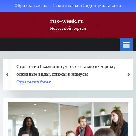
Skip
Обратная связь
Политика конфиденциальности
to
rus-week.ru
content
Новостной портал
Стратегия Скальпинг; что это такое в Форекс,
основные виды, плюсы и минусы
prev
nex
Стратегии forex