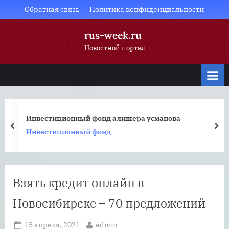
Skip
Обратная связь
Политика конфиденциальности
to
rus-week.ru
content
Новостной портал
Инвестиционный фонд алишера усманова
prev
nex
Инвестиционный фонд
Взять кредит онлайн в
Новосибирске – 70 предложений
Posted
By
15 апреля, 2021
admin