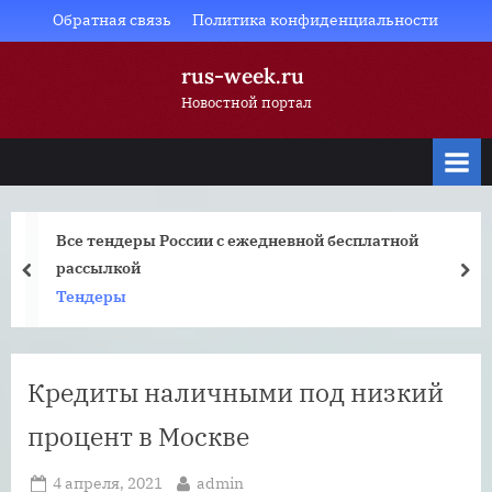
Skip
Обратная связь
Политика конфиденциальности
to
rus-week.ru
content
Новостной портал
Все тендеры России с ежедневной бесплатной
рассылкой
prev
nex
Тендеры
Кредиты наличными под низкий
процент в Москве
Posted
By
4 апреля, 2021
admin