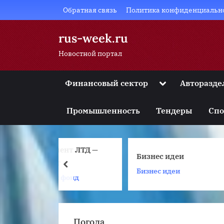
Skip
Обратная связь
Политика конфиденциальн
to
content
rus-week.ru
Новостной портал
Toggle
Финансовый сектор
Авторазде
sub-
Toggle
menu
sub-
Промышленность
Тендеры
Спо
menu
Toggle
sub-
menu
мент ЛТД —
Toggle
Бизнес идеи
sub-
т
prev
menu
Бизнес идеи
й фонд
Toggle
sub-
menu
Погода