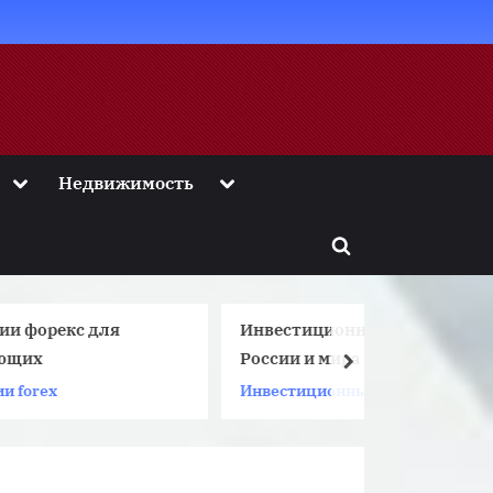
Toggle
Toggle
Недвижимость
sub-
sub-
menu
menu
Toggle
search
form
Инвестиционные фонды
России и мира
next
Инвестиционный фонд