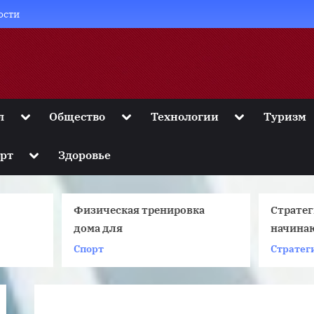
ости
Toggle
Toggle
Toggle
л
Общество
Технологии
Туризм
sub-
sub-
sub-
menu
menu
menu
Toggle
рт
Здоровье
sub-
menu
Физическая тренировка
Стратегии форекс для
дома для
начинающих
Спорт
Стратегии forex