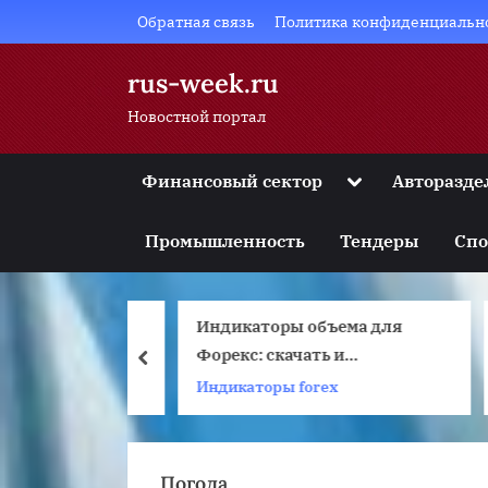
Skip
Обратная связь
Политика конфиденциальн
to
content
rus-week.ru
Новостной портал
Toggle
Финансовый сектор
Авторазде
sub-
Toggle
menu
sub-
Промышленность
Тендеры
Спо
menu
Toggle
sub-
menu
очный
Индикаторы объема для
Toggle
Ч
sub-
бетонных
Форекс: скачать и
prev
menu
А
 дома:
применить
 ремонт
Индикаторы forex
Toggle
sub-
 монтаж,
menu
ы
Погода