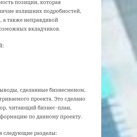
ность позиции, которая
аличие излишних подробностей,
, а также неправдивой
возможных вкладчиков.
й:
выводы, сделанные бизнесменом,
триваемого проекта. Это сделано
ор, читающий бизнес-план,
формацию по данному проекту.
бя следующие разделы: