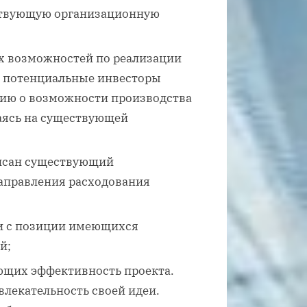
ствующую организационную
х возможностей по реализации
е потенциальные инвесторы
ию о возможности производства
аясь на существующей
писан существующий
аправления расходования
и с позиции имеющихся
й;
ющих эффективность проекта.
влекательность своей идеи.