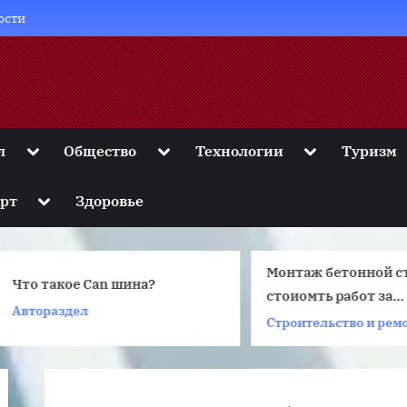
ости
Toggle
Toggle
Toggle
л
Общество
Технологии
Туризм
sub-
sub-
sub-
menu
menu
menu
Toggle
рт
Здоровье
sub-
menu
Монтаж бетонной стя
то такое Can шина?
стоиомть работ за
втораздел
квадратный метр
Строительство и ремонт