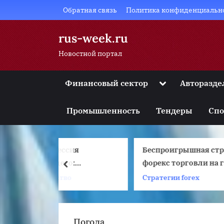
Skip
Обратная связь
Политика конфиденциальн
to
content
rus-week.ru
Новостной портал
Toggle
Финансовый сектор
Авторазде
sub-
Toggle
menu
sub-
Промышленность
Тендеры
Спо
menu
Toggle
sub-
menu
ссия
Беспроигрышная стратегия
Ч
Toggle
sub-
го:
форекс торговли на гэпах.
prev
menu
ческий
Что такое ГЭП, и какие
во
Стратегии forex
Toggle
sub-
ог и обучение
существуют стратегии на
menu
ГЭПах
Погода