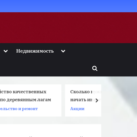
Toggle
Toggle
Недвижимость
sub-
sub-
menu
menu
Toggle
search
form
ных
Сколько нужно денег, чтобы
Какую б
лагам
начать инвестировать
МИР луч
next
Пенсио
Акции
Банковс