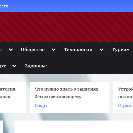
ости
Toggle
Toggle
Toggle
л
Общество
Технологии
Туризм
sub-
sub-
sub-
menu
menu
menu
Toggle
рт
Здоровье
sub-
menu
то нужно знать о занятиях
Устройство качествен
бегом начинающему
полов по деревянным 
Спорт
Строительство и ремонт