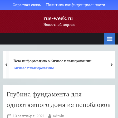
Skip
Обратная связь
Политика конфиденциальности
to
rus-week.ru
content
Новостной портал
Всю информацию о бизнес планировании
prev
nex
Бизнес планирование
Глубина фундамента для
одноэтажного дома из пеноблоков
Posted
By
10 сентября, 2021
admin