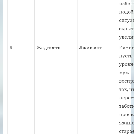
избег
подо
ситуа
скрыт
увели
3
Жадность
Лживость
Измен
пусть
уровн
муж
воспр
так, ч
перес
забот
прояв
жадно
стара