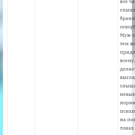
все ч
слыш
бранн
оскор
Муж о
тем ж
приди
всему,
делает
выгля
слыш
невын
норм
психи
на п
тонах