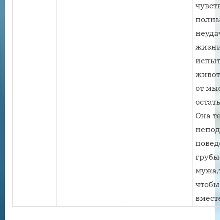
чувст
полн
неуда
жизни
испыт
живот
от мы
остат
Она т
непо
повед
грубы
мужа,
чтобы
вмест