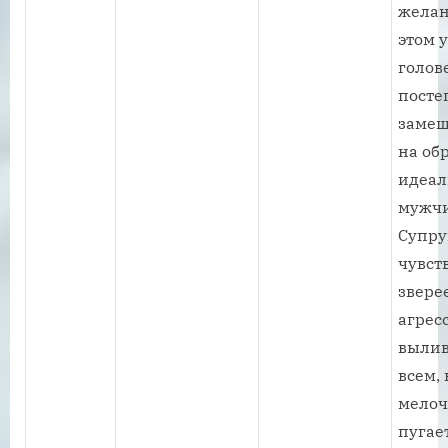
желан
этом у
голов
посте
замещ
на об
идеал
мужч
Супру
чувст
зверее
агрес
вылив
всем,
мелоч
пугае