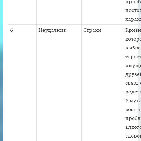
приоб
пост
харак
6
Неудачник
Страхи
Кризи
котор
выбра
теряет
имуще
друзей
связь 
родст
У му
возни
пробл
алког
здоро