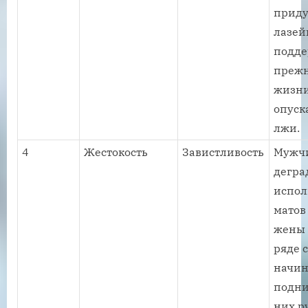
приду
лазей
подд
прежн
жизни
опуск
лжи.
4
Жестокость
Завистливость
Мужч
дегра
испол
матов
жены 
ряде 
начин
подни
них р