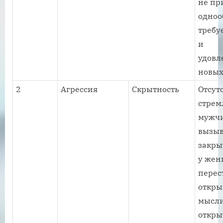
не пр
одноо
требу
и
удовл
новых
2
Агрессия
Скрытность
Отсут
стрем
мужч
вызыв
закры
у жен
перес
откры
мысли
откры