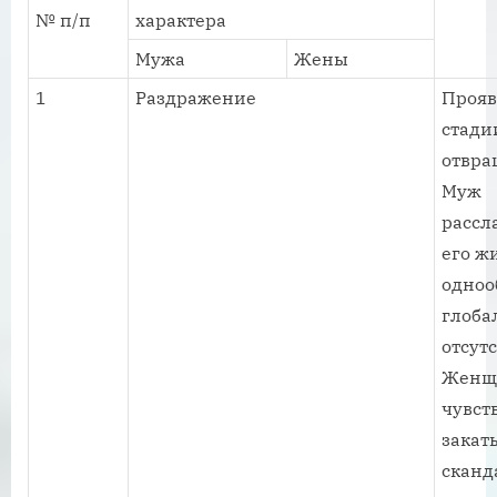
№ п/п
характера
Мужа
Жены
1
Раздражение
Прояв
стади
отвра
Муж
рассл
его ж
одноо
глоба
отсутс
Женщ
чувст
закат
сканд