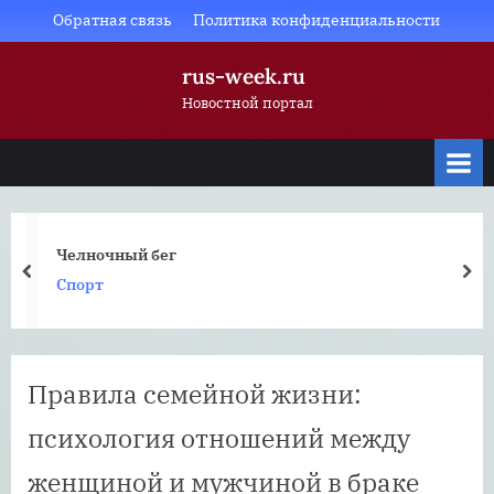
Skip
Обратная связь
Политика конфиденциальности
to
rus-week.ru
content
Новостной портал
Челночный бег
prev
nex
Спорт
Правила семейной жизни:
психология отношений между
женщиной и мужчиной в браке