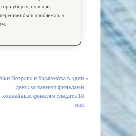
о про уборку, но и про
перестает быть проблемой, а
ем.
убки Петрова и Харламова в один
день: за какими финалами
хоккейным фанатам следить 18
мая