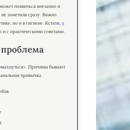
может появиться внезапно и
о не заметили сразу. Важно
тике, но и в гигиене. Кстати,
в
 и с практическими советами.
 проблема
омахнуться». Причины бывают
банальная привычка.
обак
е
д