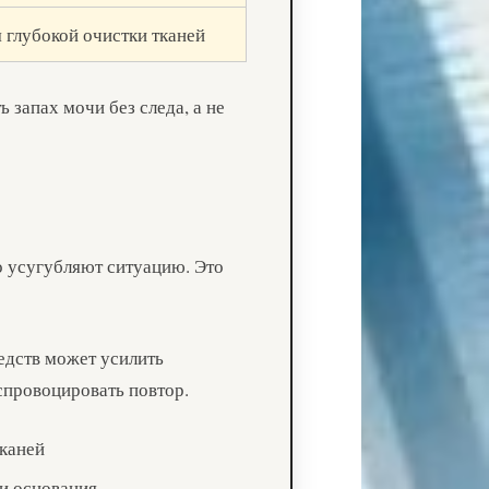
 глубокой очистки тканей
 запах мочи без следа, а не
о усугубляют ситуацию. Это
дств может усилить
спровоцировать повтор.
каней
и основания