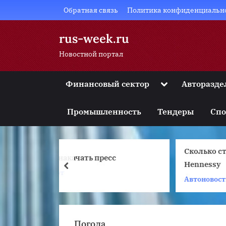
Skip
Обратная связь
Политика конфиденциальн
to
content
rus-week.ru
Новостной портал
Toggle
Финансовый сектор
Авторазде
sub-
Toggle
menu
sub-
Промышленность
Тендеры
Спо
menu
Toggle
sub-
menu
Сколько стоит коньяк
К
Toggle
ресс
sub-
Hennessy
prev
menu
Автоновости
А
Toggle
sub-
menu
Погода