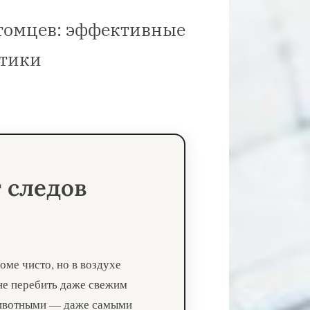
итомцев: эффективные
ктики
т следов
оме чисто, но в воздухе
 не перебить даже свежим
 животными — даже самыми