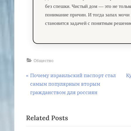
без спешки. Чистый дом — это не тольк
понимание причин. И тогда запах мочи 
становится задачей с понятным решени
Общество
Навигация
P
N
Почему израильский паспорт стал
К
r
e
самым популярным вторым
по
e
x
гражданством для россиян
v
t
записям
i
P
Related Posts
o
o
u
s