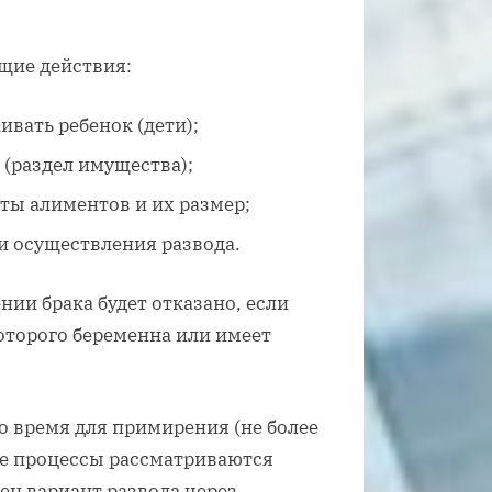
щие действия:
ивать ребенок (дети);
(раздел имущества);
ты алиментов и их размер;
и осуществления развода.
нии брака будет отказано, если
оторого беременна или имеет
о время для примирения (не более
ые процессы рассматриваются
ен вариант развода через