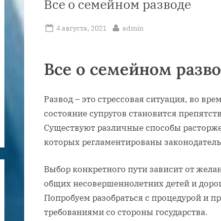
Все о семейном разводе
Posted
By
4 августа, 2021
admin
on
Все о семейном разв
Развод – это стрессовая ситуация, во вр
состояние супругов становится препятст
Существуют различные способы расторжен
которых регламентированы законодатель
Выбор конкретного пути зависит от желан
общих несовершеннолетних детей и доро
Попробуем разобраться с процедурой и п
требованиями со стороны государства.