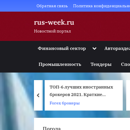
Skip
Обратная связь
Политика конфиденциальн
to
content
rus-week.ru
Новостной портал
Toggle
Финансовый сектор
Авторазде
sub-
Toggle
menu
sub-
Промышленность
Тендеры
Спо
menu
Toggle
sub-
menu
ТОП-6 лучших иностранных
Toggle
sub-
в Китай
брокеров 2021. Краткие
prev
menu
обзоры особенности работы
Forex брокеры
Toggle
sub-
menu
Погода