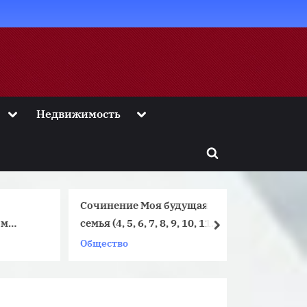
Toggle
Toggle
Недвижимость
sub-
sub-
menu
menu
Toggle
search
form
Сочинение Моя будущая
Путин: 
семья (4, 5, 6, 7, 8, 9, 10, 11
Арханге
next
класс)
бок лож
Общество
Недвижи
обратит