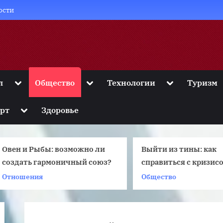
ости
Toggle
Toggle
Toggle
л
Общество
Технологии
Туризм
sub-
sub-
sub-
menu
menu
menu
Toggle
рт
Здоровье
sub-
menu
Овен и Рыбы: возможно ли
Выйти из тины: как
создать гармоничный союз?
справиться с кризисом
семейных отношений
Отношения
Общество