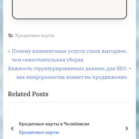
Кредитные карты
Навигация
P
Почему клининговые услуги стали выгоднее,
r
чем самостоятельная уборка
по
N
e
Важность структурированных данных для SEO:
записям
e
v
как микроразметка влияет на продвижение
x
i
Related Posts
t
o
P
u
o
s
на-
s
P
Кредитные карты в Челябинске
t
o
prev
next
Кредитные карты
:
s