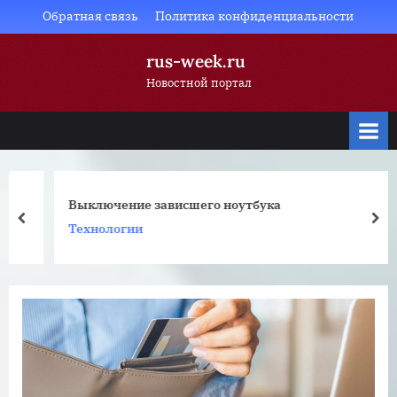
Skip
Обратная связь
Политика конфиденциальности
to
rus-week.ru
content
Новостной портал
Выключение зависшего ноутбука
prev
nex
Технологии