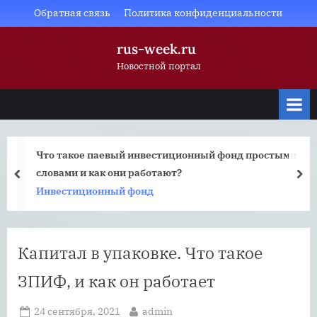
Skip
Обратная связь
Политика конфиденциальности
to
rus-week.ru
content
Новостной портал
Что такое паевый инвестиционный фонд простыми
словами и как они работают?
prev
nex
Инвестиционный фонд
Капитал в упаковке. Что такое
ЗПИФ, и как он работает
Posted
By
24 сентября, 2021
admin