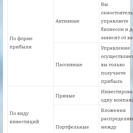
Вы
самостоятел
Активные
управляете
бизнесом и д
зависит от ва
По форме
прибыли
Управление
осуществляет
Пассивные
вы только
получаете
прибыль
Инвестирова
Прямые
одну компа
Вложения
По виду
распределяю
инвестиций
Портфельные
между