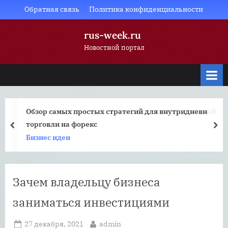
Skip
Обратная связь
Политика конфиденциальности
to
rus-week.ru
content
Новостной портал
Обзор самых простых стратегий для внутридневной
торговли на форекс
prev
nex
Бизнес идеи
Зачем владельцу бизнеса
заниматься инвестициями
Posted
By
27 декабря, 2021
admin