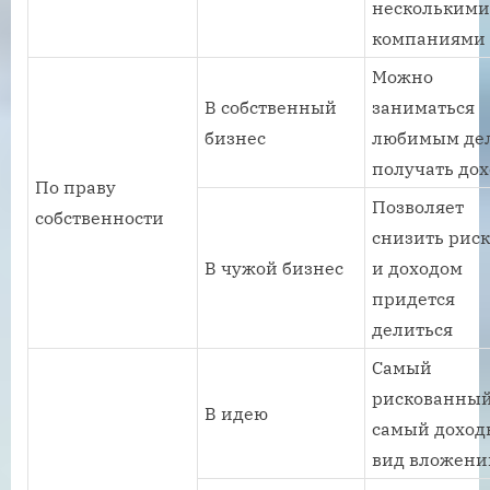
нескольким
компаниями
Можно
В собственный
заниматься
бизнес
любимым де
получать до
По праву
Позволяет
собственности
снизить риск
В чужой бизнес
и доходом
придется
делиться
Самый
рискованный
В идею
самый дохо
вид вложени