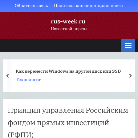
Skip
Обратная связь
Политика конфиденциальности
to
rus-week.ru
content
Новостной портал
Как перенести Windows на другой диск или SSD
prev
nex
Технологии
Принцип управления Российским
фондом прямых инвестиций
(РФПИ)