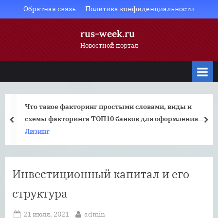
Skip
Обратная связь
Политика конфиденциальности
to
rus-week.ru
content
Новостной портал
Что такое факторинг простыми словами, виды и
схемы факторинга ТОП10 банков для оформления
prev
nex
услуги
Лизинг
Инвестиционный капитал и его
структура
Posted
By
21 июля, 2021
admin