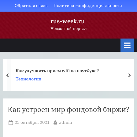
Skip
Обратная связь
Политика конфиденциальности
to
rus-week.ru
content
Новостной портал
Как улучшить прием wifi на ноутбуке?
prev
nex
Технологии
Как устроен мир фондовой биржи?
Posted
By
23 октября, 2021
admin
on