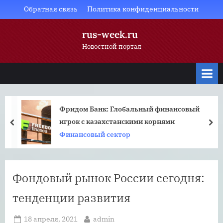
Skip
Обратная связь
Политика конфиденциальности
to
rus-week.ru
content
Новостной портал
Фридом Банк: Глобальный финансовый
игрок с казахстанскими корнями
prev
nex
Финансовый сектор
Фондовый рынок России сегодня:
тенденции развития
Posted
By
18 апреля, 2021
admin