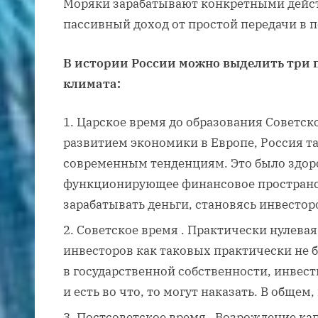
Моряки зарабатывают конкретными дейс
пассивный доход от простой передачи в п
В истории России можно выделить три 
климата:
Царское время до образования Советско
развитием экономики в Европе, Россия т
современным тенденциям. Это было здор
функционирующее финансовое пространст
зарабатывать деньги, становясь инвестор
Советское время . Практически нулева
инвесторов как таковых практически не 
в государственной собственности, инвести
и есть во что, то могут наказать. В общем
Постсоветское время . Возрождение ка