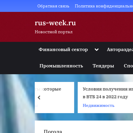
Skip
Обратная связь
Политика конфиденциальн
to
content
rus-week.ru
Новостной портал
Toggle
Финансовый сектор
Авторазде
sub-
Toggle
menu
sub-
Промышленность
Тендеры
Спо
menu
Toggle
sub-
menu
ты которые
Условия получения ипотеки
Toggle
sub-
в ВТБ 24 в 2022 году
prev
menu
ы
Недвижимость
Toggle
sub-
menu
Погода