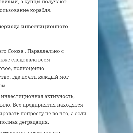
твиями, а купцы получают
ользование корабля.
периода инвестиционного
го Союза . Параллельно с
акже следовала всем
овое, полноценно
во, где почти каждый мог
ом.
я инвестиционная активность,
было. Все предприятия находятся
ровать попросту не во что, а если
, полная деградация.
питализма, практически