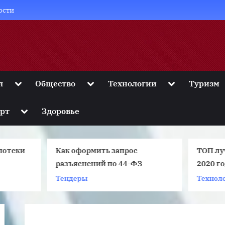
ости
Toggle
Toggle
Toggle
л
Общество
Технологии
Туризм
sub-
sub-
sub-
menu
menu
menu
Toggle
рт
Здоровье
sub-
menu
Как оформить запрос
ТОП лучших смартфон
разъяснений по 44-ФЗ
2020 года (рейтинг цен
качество) (17; фото)
Тендеры
Технологии