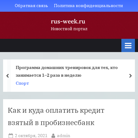
Skip
Обратная связь
Политика конфиденциальности
to
rus-week.ru
content
Новостной портал
Программа домашних тренировок для тех, кто
занимается 1–2 раза в неделю
prev
nex
Спорт
Как и куда оплатить кредит
взятый в пробизнесбанк
Posted
By
2 октября, 2021
admin