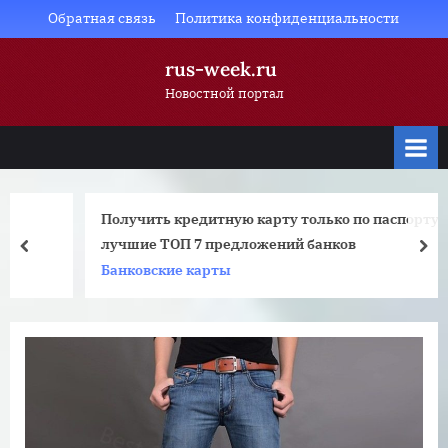
Skip
Обратная связь
Политика конфиденциальности
to
rus-week.ru
content
Новостной портал
Получить кредитную карту только по паспорту,
лучшие ТОП 7 предложений банков
prev
nex
Банковские карты