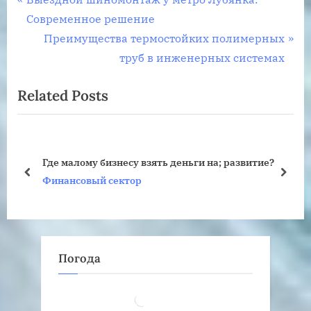
Навигация
r
Современное решение
по
e
N
Преимущества термостойких полимерных
записям
v
e
труб в инженерных системах
i
x
Related Posts
o
t
u
P
s
o
P
s
Где малому бизнесу взять деньги на; развитие?
o
t
prev
next
Финансовый сектор
s
:
t
:
Погода