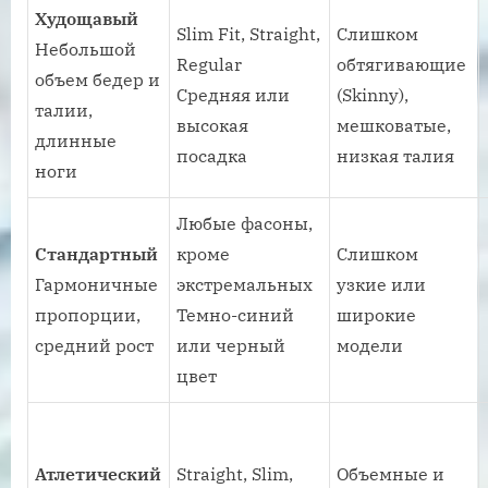
Худощавый
Slim Fit, Straight,
Слишком
Небольшой
Regular
обтягивающие
объем бедер и
Средняя или
(Skinny),
талии,
высокая
мешковатые,
длинные
посадка
низкая талия
ноги
Любые фасоны,
Стандартный
кроме
Слишком
Гармоничные
экстремальных
узкие или
пропорции,
Темно-синий
широкие
средний рост
или черный
модели
цвет
Атлетический
Straight, Slim,
Объемные и