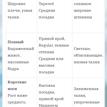
Широкие
Tapered
слишком
плечи, узкая
Средняя
широкие
талия
посадка
штанины
Прямой крой,
Полный
Regular, темные
Выраженный
Светлые,
оттенки
живот,
обтягивающие,
Средняя или
массивные
низкая талия
высокая
бедра
посадка
Короткие
Высокая
ноги
Заниженная
посадка,
Рост ниже
талия,
прямой крой
среднего,
укороченные
Минимум