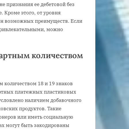
не признания ее дебетовой без
 Кроме этого, от уровня
он возможных преимуществ. Если
 привлекательными, можно
ндартным количеством
м количеством 18 и 19 знаков
артных платежных пластиковых
условлено наличием добавочного
овских продуктов. Такие
ионеров или иметь социальную
ах могут быть закодированы