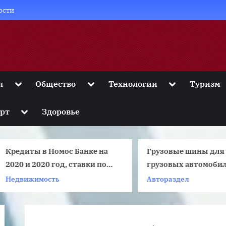
ости
Toggle
Toggle
Toggle
л
Общество
Технологии
Туризм
sub-
sub-
sub-
menu
menu
menu
Toggle
рт
Здоровье
sub-
menu
редиты в Номос Банке на
Грузовые шины для
020 и 2020 год, ставки по
грузовых автомобиле
редитам и условия
Недвижимость
Автораздел