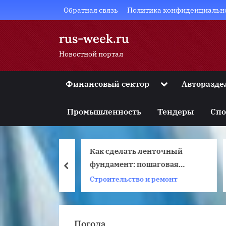
Skip
Обратная связь
Политика конфиденциальн
to
content
rus-week.ru
Новостной портал
Toggle
Финансовый сектор
Авторазде
sub-
Toggle
menu
sub-
Промышленность
Тендеры
Спо
menu
Toggle
sub-
menu
ления
Как сделать ленточный
К
Toggle
sub-
а от
фундамент: пошаговая
2
prev
menu
линий: куда
инструкция по заливке
к
Строительство и ремонт
Toggle
sub-
сажиру при
своими руками для дома
menu
чных
?
Погода