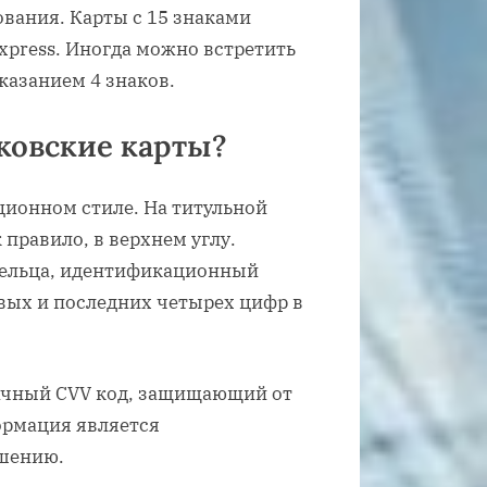
вания. Карты с 15 знаками
xpress. Иногда можно встретить
казанием 4 знаков.
ковские карты?
ионном стиле. На титульной
 правило, в верхнем углу.
дельца, идентификационный
рвых и последних четырех цифр в
начный CVV код, защищающий от
ормация является
ашению.