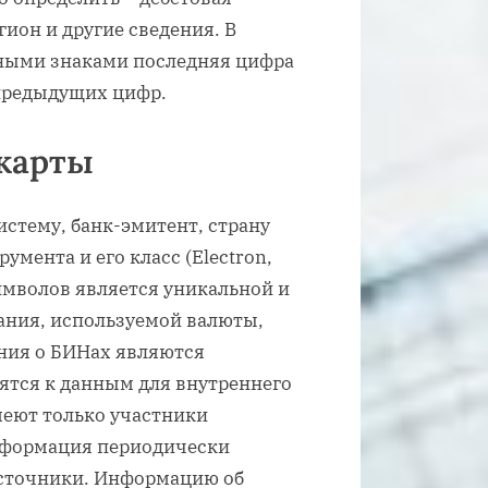
гион и другие сведения. В
ными знаками последняя цифра
 предыдущих цифр.
 карты
стему, банк-эмитент, страну
мента и его класс (Electron,
символов является уникальной и
ания, используемой валюты,
ения о БИНах являются
тся к данным для внутреннего
меют только участники
нформация периодически
сточники. Информацию об