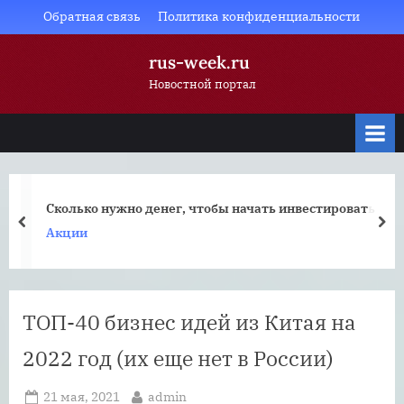
Skip
Обратная связь
Политика конфиденциальности
to
rus-week.ru
content
Новостной портал
Сколько нужно денег, чтобы начать инвестировать
prev
nex
Акции
ТОП-40 бизнес идей из Китая на
2022 год (их еще нет в России)
Posted
By
21 мая, 2021
admin