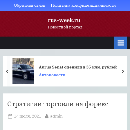
Skip
Обратная связь
Политика конфиденциальности
to
rus-week.ru
content
Новостной портал
Aurus Senat оценили в 35 млн. рублей
prev
nex
Автоновости
Стратегии торговли на форекс
Posted
By
14 июля, 2021
admin
on