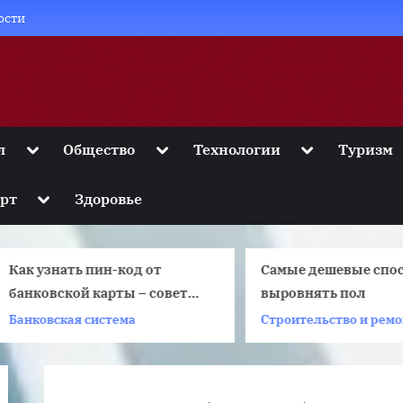
ости
Toggle
Toggle
Toggle
л
Общество
Технологии
Туризм
sub-
sub-
sub-
menu
menu
menu
Toggle
рт
Здоровье
sub-
menu
ак узнать пин-код от
Самые дешевые спосо
анковской карты – советы
выровнять пол
и решения
анковская система
Строительство и ремонт