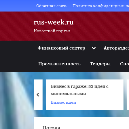
Skip
Обратная связь
Политика конфиденциальн
to
content
rus-week.ru
Новостной портал
Toggle
Финансовый сектор
Авторазде
sub-
Toggle
menu
sub-
Промышленность
Тендеры
Спо
menu
Toggle
sub-
menu
ты отипи
Бизнес в гараже: 53 идеи с
К
Toggle
sub-
минимальными
б
prev
menu
вложениями
ы
Бизнес идеи
Б
Toggle
sub-
menu
Погода