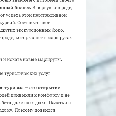
орошо знакомы с историей своего
онный бизнес.
В первую очередь,
лог успеха этой перспективной
курсий. Составьте свои
других экскурсионных бюро,
городе, которых нет в маршрутах
и и искать новые маршруты.
ре туризма — это открытие
дей привыкли к комфорту и не
бств даже на отдыхе. Палатки и
ждому. Поэтому появился