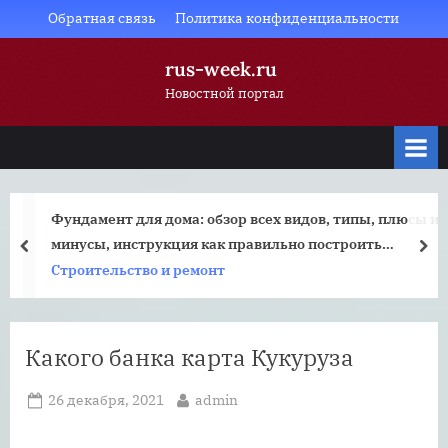
Skip
Обратная связь
Политика конфиденциальности
to
rus-week.ru
content
Новостной портал
Фундамент для дома: обзор всех видов, типы, плюсы и
минусы, инструкция как правильно построить
prev
nex
фундамент для частного дома
Строительство и ремонт
Какого банка карта Кукуруза
Posted
By
26 декабря, 2021
admin
on