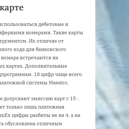
 карте
использоваться дебетовые и
циферными номерами. Такие карты
рументом. Их отличие от
ного кода для банковского
 номера встречаются на
ых картах. Дополнительные
дпрограммам. 18 цифр чаще всего
платежной системы Maestro.
 допускают эмиссию карт с 15-.
ет только лишь платежная
AmEx цифры разбиты не на 4, а на
сть обусловлена отличным