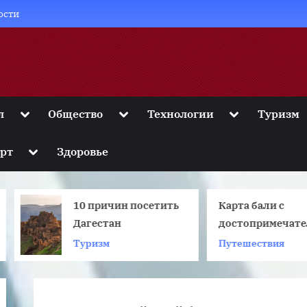
ости
Toggle
Toggle
Toggle
л
Общество
Технологии
Туризм
sub-
sub-
sub-
menu
menu
menu
Toggle
рт
Здоровье
sub-
menu
10 причин посетить
Карта бали с
Дагестан
достопримечательнос
на русском языке
Туризм
Путешествия