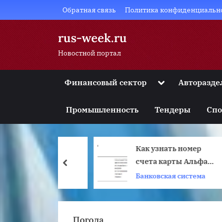
Skip
Обратная связь
Политика конфиденциальн
to
content
rus-week.ru
Новостной портал
Toggle
Финансовый сектор
Авторазде
sub-
Toggle
menu
sub-
Промышленность
Тендеры
Спо
menu
Toggle
sub-
menu
Как узнать номер
Toggle
ькулятор
sub-
счета карты Альфа-
prev
menu
е
Банка
Банковская система
Toggle
sub-
menu
Погода