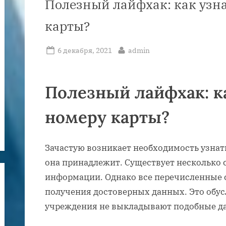
Полезный лайфхак: как узна
карты?
Posted
By
6 декабря, 2021
admin
on
Полезный лайфхак: ка
номеру карты?
Зачастую возникает необходимость узнать
она принадлежит. Существует несколько 
информации. Однако все перечисленные 
получения достоверных данных. Это обус
учреждения не выкладывают подобные да