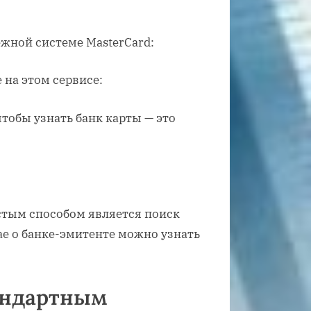
ёжной системе MasterCard:
 на этом сервисе:
чтобы узнать банк карты — это
стым способом является поиск
ае о банке-эмитенте можно узнать
тандартным