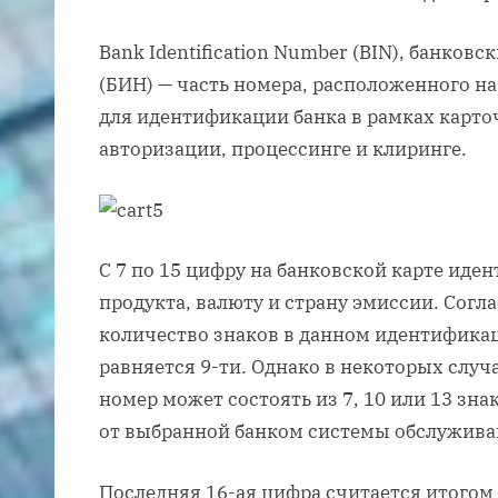
Bank Identification Number (BIN), банко
(БИН) — часть номера, расположенного на
для идентификации банка в рамках карт
авторизации, процессинге и клиринге.
С 7 по 15 цифру на банковской карте ид
продукта, валюту и страну эмиссии. Согл
количество знаков в данном идентифик
равняется 9-ти. Однако в некоторых слу
номер может состоять из 7, 10 или 13 зн
от выбранной банком системы обслужива
Последняя 16-ая цифра считается итого