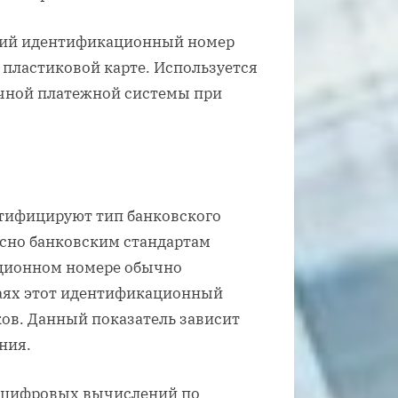
вский идентификационный номер
 пластиковой карте. Используется
очной платежной системы при
ентифицируют тип банковского
асно банковским стандартам
ационном номере обычно
чаях этот идентификационный
аков. Данный показатель зависит
ния.
м цифровых вычислений по