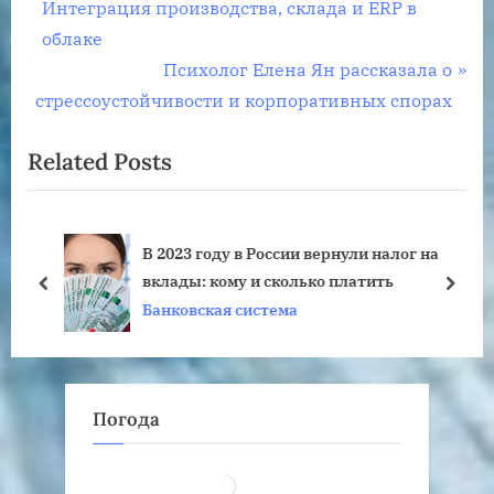
r
Интеграция производства, склада и ERP в
по
e
облаке
записям
v
N
Психолог Елена Ян рассказала о
i
e
стрессоустойчивости и корпоративных спорах
o
x
Related Posts
u
t
s
P
P
o
т
В 2023 году в России вернули налог на
o
s
е
вклады: кому и сколько платить
s
t
prev
next
Банковская система
t
:
:
Погода