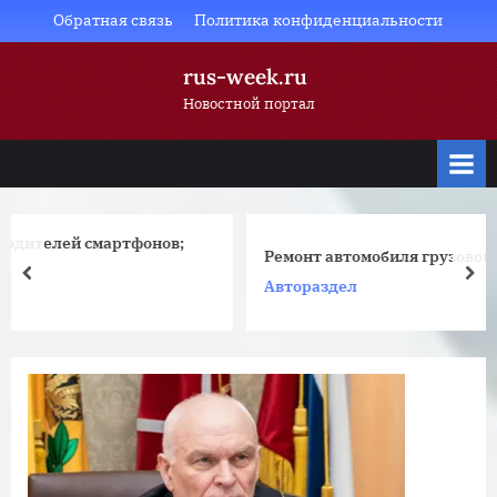
Skip
Обратная связь
Политика конфиденциальности
to
rus-week.ru
content
Новостной портал
нов;
Ремонт автомобиля грузового
prev
nex
Автораздел