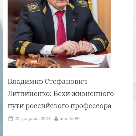
Владимир Стефанович
Литвиненко: Вехи жизненного
пути российского профессора
Posted
By
22 февраля, 2024
alen4ik90
on