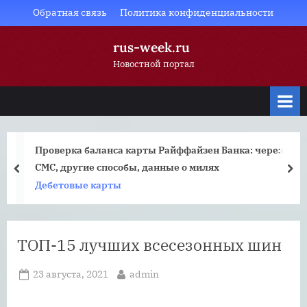
Skip
Обратная связь
Политика конфиденциальности
to
rus-week.ru
content
Новостной портал
Проверка баланса карты Райффайзен Банка: через
СМС, другие способы, данные о милях
prev
nex
Дебетовые карты
ТОП-15 лучших всесезонных шин
Posted
By
23 августа, 2021
admin
on