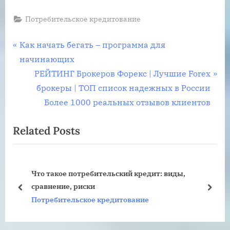
Потребительское кредитование
Навигация
P
Как начать бегать – программа для
r
начинающих
по
e
N
РЕЙТИНГ Брокеров Форекс | Лучшие Forex
записям
v
e
брокеры | ТОП список надежных в России
i
x
Более 1000 реальных отзывов клиентов
o
t
Related Posts
u
P
s
o
P
s
,
Какие банки дают кредит с плохой кредитной
o
t
историей
s
:
prev
next
Потребительское кредитование
t
: