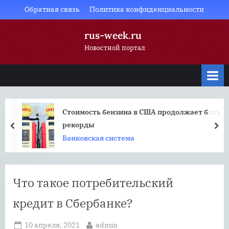
Skip
Обратная связь
Политика конфиденциальности
to
rus-week.ru
content
Новостной портал
Стоимость бензина в США продолжает бить
рекорды
prev
nex
Банковская система
Что такое потребительский
кредит в Сбербанке?
Posted
By
10 апреля, 2021
admin