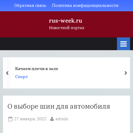
Skip
Обратная связь
Политика конфиденциальности
to
rus-week.ru
content
Новостной портал
Качаем плечи в зале
prev
nex
Спорт
О выборе шин для автомобиля
Posted
By
27 января, 2022
admin
on